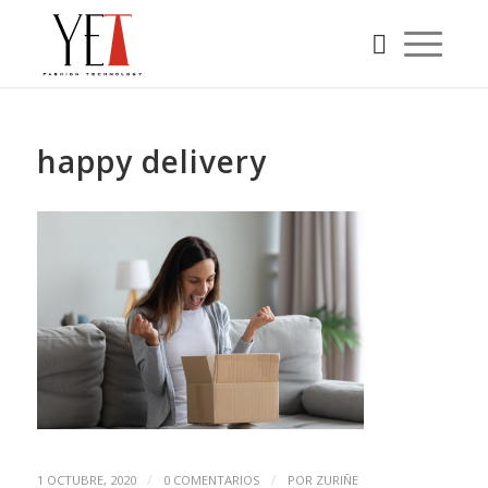
happy delivery
/
/
1 OCTUBRE, 2020
0 COMENTARIOS
POR
ZURIÑE