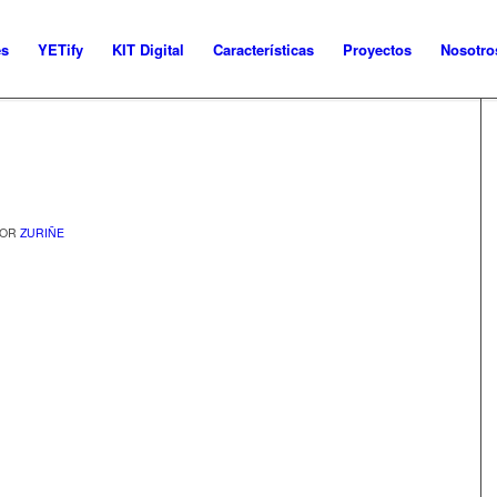
es
YETify
KIT Digital
Características
Proyectos
Nosotro
POR
ZURIÑE