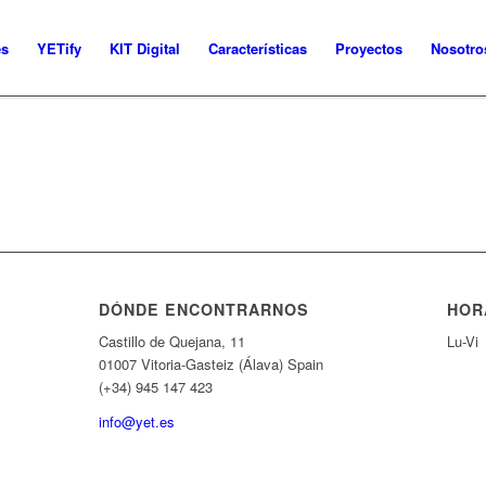
es
YETify
KIT Digital
Características
Proyectos
Nosotro
DÓNDE ENCONTRARNOS
HOR
Castillo de Quejana, 11
Lu-Vi
01007 Vitoria-Gasteiz (Álava) Spain
(+34) 945 147 423
info@yet.es