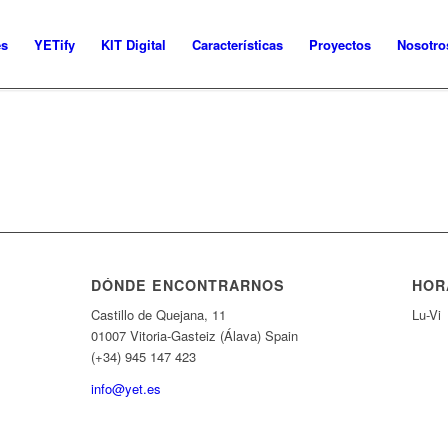
es
YETify
KIT Digital
Características
Proyectos
Nosotro
DÓNDE ENCONTRARNOS
HOR
Castillo de Quejana, 11
Lu-Vi
01007 Vitoria-Gasteiz (Álava) Spain
(+34) 945 147 423
info@yet.es