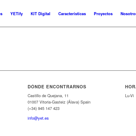
es
YETify
KIT Digital
Características
Proyectos
Nosotro
DÓNDE ENCONTRARNOS
HOR
Castillo de Quejana, 11
Lu-Vi
01007 Vitoria-Gasteiz (Álava) Spain
(+34) 945 147 423
info@yet.es