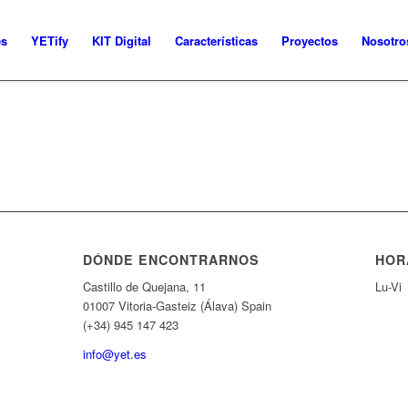
es
YETify
KIT Digital
Características
Proyectos
Nosotro
DÓNDE ENCONTRARNOS
HOR
Castillo de Quejana, 11
Lu-Vi
01007 Vitoria-Gasteiz (Álava) Spain
(+34) 945 147 423
info@yet.es