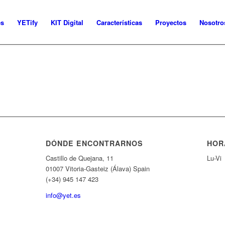
es
YETify
KIT Digital
Características
Proyectos
Nosotro
DÓNDE ENCONTRARNOS
HOR
Castillo de Quejana, 11
Lu-Vi
01007 Vitoria-Gasteiz (Álava) Spain
(+34) 945 147 423
info@yet.es