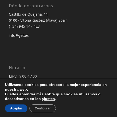
Dónde encontrarnos
Castillo de Quejana, 11
01007 Vitoria-Gasteiz (Álava) Spain
(+34) 945 147 423
info@yet.es
Horario
Lu-Vi 9:00-17:00
Utilizamos cookies para ofrecerte la mejor experiencia en
nuestra web.
Puedes aprender más sobre qué cookies utilizamos o
desactivarlas en los
ajustes
.
Aceptar
Configurar
© Copyright 2024 - Yet Outsourcing Project