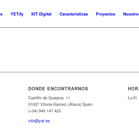
es
YETify
KIT Digital
Características
Proyectos
Nosotro
DÓNDE ENCONTRARNOS
HOR
Castillo de Quejana, 11
Lu-Vi
01007 Vitoria-Gasteiz (Álava) Spain
(+34) 945 147 423
info@yet.es