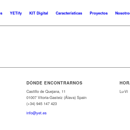
es
YETify
KIT Digital
Características
Proyectos
Nosotro
DÓNDE ENCONTRARNOS
HOR
Castillo de Quejana, 11
Lu-Vi
01007 Vitoria-Gasteiz (Álava) Spain
(+34) 945 147 423
info@yet.es